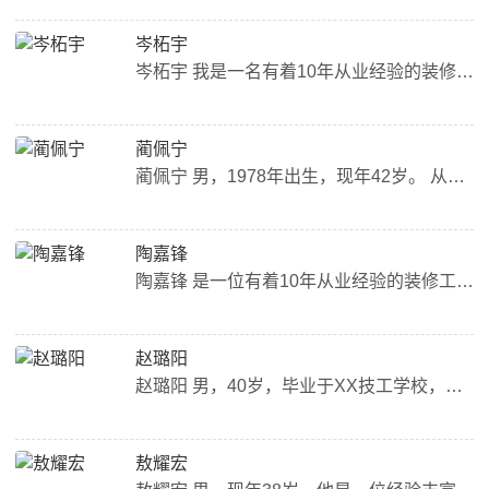
岑柘宇
岑柘宇 我是一名有着10年从业经验的装修工长。他对于每一个装修项目都有着极高的敬业精神，能够根据客户的需求和预算，提供最合适的装修方案。 在工作中，我总是保持着专业的态度，耐心地解答客户的疑问，并且会在施工过程中及时向客户汇报进展情况。他的负责任态度和高效率的工作方式，赢得了客户的高度评价，成为了众多业主信赖的装修工长。...
蔺佩宁
蔺佩宁 男，1978年出生，现年42岁。 从事装修行业已有10年经验，是一位资深的工长。 他擅长各种装修工作，包括水电改造、瓦工、木工、油漆等。 在工作中，我一直秉承着“质量第一，客户至上”的原则，深受业主的信赖和好评。 他对每一个工程都非常细心，注重细节，保证每一个细节都做到完美。 同时，我也非常注重与业主的沟通，及时反馈工程进展情况，解答业主的疑问，让业主放心。...
陶嘉锋
陶嘉锋 是一位有着10年从业经验的装修工长。他对于每一个工程都非常认真负责，注重细节。在他的带领下，每一个工程都能够顺利完成，得到了业主们的高度评价。 对于装修行业有着深刻的理解和认识，他懂得如何平衡设计和实用性，让每一个工程都能够兼具美观和实用。他的工作态度也备受业主们的认可，他总是能够及时回应业主的需求和问题，并且积极解决。 总的来说，是一位非常值得信赖的装修工长，他的专业能力和工作态度都非常出色。如果您需要进行装修工程，不妨考虑联系他。...
赵璐阳
赵璐阳 男，40岁，毕业于XX技工学校，拥有中级建筑装饰工程师证书。 自2009年开始从事装修行业，先后在多家知名装修公司工作，积累了丰富的施工经验和管理经验。 2015年，我成立了自己的装修公司，以“品质、服务、创新”为宗旨，为广大业主提供高品质的装修服务。 我在工作中一直以专业、负责、细心的态度对待每一个项目，深受业主们的信任和好评。...
敖耀宏