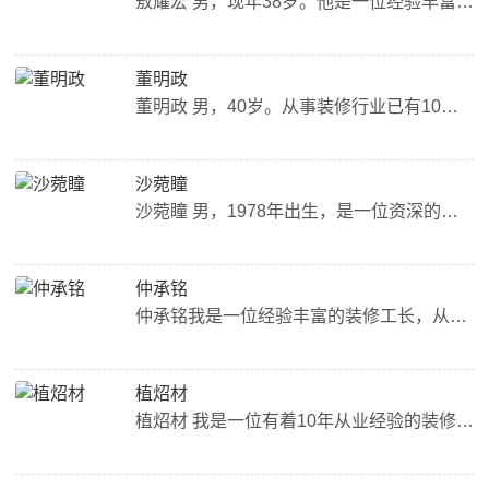
敖耀宏 男，现年38岁。他是一位经验丰富的装修工长，从业时间已经有10年之久。在这10年中，他积累了丰富的经验，熟悉各种施工工艺和材料，能够根据业主需求提供最合适的装修方案。 我做事认真负责，注重细节，对每个工程都精益求精。他会与业主进行深入沟通，听取业主的需求和想法，结合自己的专业知识，为业主提供最优质的服务。 我的工作态度和专业水平得到了业主的高度评价，许多业主都会向他推荐新的客户。在我的带领下，他的团队也非常团结，能够高效、协作地完成每一个工程。 总...
董明政
董明政 男，40岁。从事装修行业已有10年的时间，是一位经验丰富的工长。他拥有着扎实的专业知识和丰富的施工经验，能够熟练掌握各种装修工艺和材料的使用方法。 在工作中，我一直秉持着“客户至上、质量第一”的原则，始终把客户的需求放在首位，以确保每一个项目都能够达到客户的满意度。他对每一个细节都非常注重，从施工前的设计到施工后的清理，都能够做到非常到位。 因此，他得到了许多业主的好评和信任。业主们都认为他是一位非常专业、细心、负责的工长，能够为他们的家居装修提供...
沙菀瞳
沙菀瞳 男，1978年出生，是一位资深的装修工长。自从2001年开始从事装修行业以来，他一直秉承着“质量第一，顾客至上”的原则，受到了众多业主的信任与好评。 在他的带领下，每个工程都得到了精心的施工和细致的管理，无论是工期还是质量都得到了充分的保障。他注重与业主的沟通，耐心听取业主的需求和建议，并根据实际情况提供合理的解决方案。 因此，我在业主中赢得了良好的口碑和信任。有些业主甚至成为了他的朋友，经常向他咨询家居装修的问题。 总之，我是一位备受尊敬的装修工...
仲承铭
仲承铭我是一位经验丰富的装修工长，从事装修行业已有10年之久。他擅长管理团队，协调施工进度，能够有效地控制工程质量和成本。在与业主沟通中，我总是耐心地听取业主需求，提出专业建议，让业主放心地交给他们家的装修工程。在施工过程中，我总是亲力亲为，认真负责，确保每一个细节都得到了妥善处理。因此，他赢得了业主们的信任和好评。...
植炤材
植炤材 我是一位有着10年从业经验的装修工长，擅长各类装修工程，包括室内外装修、水电改造、木工等。他一直以来都以专业、负责、耐心的态度对待每一位业主，深受业主的信赖和好评。 我有着丰富的施工经验和技能，能够根据每位业主的需求和要求，提供最合适的装修方案和施工方案，并且在整个装修过程中，他会时刻与业主沟通，及时解决问题，确保工程进度和质量。 总的来说，我是一位非常值得信赖的装修工长，如果您有任何装修需求，不妨考虑与他合作。...