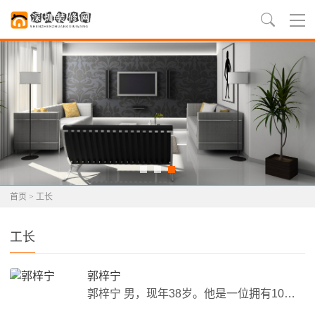
首页
>
工长
工长
郭梓宁
郭梓宁 男，现年38岁。他是一位拥有10年从业经验的装修工长，擅长于室内装修、水电改造等工作。他对每一个项目都十分认真负责，从设计到施工，每一个环节都亲自把控，确保每一个细节都做到最好。 他的工作态度十分谨慎，对每一个业主的需求都能够耐心倾听，并根据实际情况提出专业的建议。他的施工团队也都是经过严格筛选的优秀工人，保证了工程的质量和进度。 在业主中，我的口碑非常好，许多业主都会向他推荐新客户。因为他的专业能力和良好的服务态度，让业主们感到非常满意和放心。...