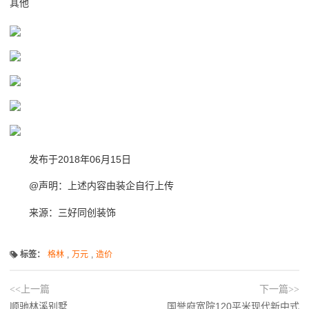
其他
发布于2018年06月15日
@声明：上述内容由装企自行上传
来源：三好同创装饰
标签：
格林
,
万元
,
造价
<<上一篇
下一篇>>
顺驰林溪别墅
国誉府宽院120平米现代新中式