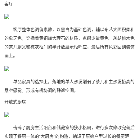
客厅
客厅整体色调偏素雅，以黑白为基础色调，辅以布艺大面积柔和
的象牙色，穿插着黄铜加大理石的材质，点缀少量黄色。灰胡桃木色
的茶几腿又和棕灰柜门的半开放展示柜呼应，最后所有色彩回到装饰
画上。
单品家具的选择上，落地的单人沙发削弱了茶几和主沙发抬高的
悬空感觉。形成有机协调的静谧空间。
开放式厨房
击碎了厨房生活阳台和储藏室的狭小格局，进行多次修改完善后
实现了餐厨一体的“大厨房”的构造，缩短了原始户型过长的餐厨距