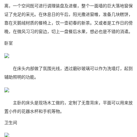
离，一个空间既可进行调理装盘及进餐，整个一面墙的巨大落地窗保
证了充足的采光。在休息日的午后，阳光撒进窗帷，准备几块糕饼，
靠在天鹅绒材质的餐椅上，饮一壶初春的新茶。又或者是工作日的傍
晚，在微风习习的窗边，切上一盘餐后水果，想必也是不错的消遣。
卧室
在床头内部做了氛围光线，透过磨砂玻璃可以作为洗墙灯，起到
辅助照明的功能。
主卧的床头是现场木工做的，定制了无靠背床，平面可以用来放
置小件的花器水杯和手机等物。
卫生间