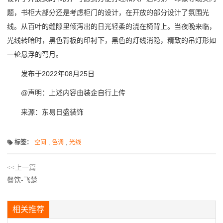
题，书柜大部分还是考虑柜门的设计，在开放的部分设计了氛围光
线。从百叶的缝隙里倾泻出的日光轻柔的浇在椅背上。当夜晚来临，
光线转暗时，黑色背板的印衬下，黑色的灯线消隐，精致的吊灯形如
一轮悬浮的弯月。
发布于2022年08月25日
@声明：上述内容由装企自行上传
来源：东易日盛装饰
标签：
空间
,
色调
,
光线
<<上一篇
餐饮-飞楚
相关推荐