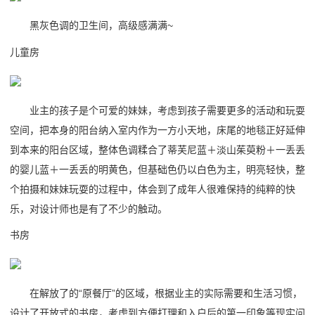
黑灰色调的卫生间，高级感满满~
儿童房
业主的孩子是个可爱的妹妹，考虑到孩子需要更多的活动和玩耍
空间，把本身的阳台纳入室内作为一方小天地，床尾的地毯正好延伸
到本来的阳台区域，整体色调糅合了蒂芙尼蓝＋淡山茱萸粉＋一丢丢
的婴儿蓝＋一丢丢的明黄色，但基础色仍以白色为主，明亮轻快，整
个拍摄和妹妹玩耍的过程中，体会到了成年人很难保持的纯粹的快
乐，对设计师也是有了不少的触动。
书房
在解放了的“原餐厅”的区域，根据业主的实际需要和生活习惯，
设计了开放式的书房，考虑到方便打理和入户后的第一印象等现实问