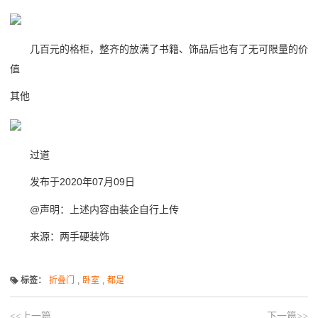
几百元的格柜，整齐的放满了书籍、饰品后也有了无可限量的价
值
其他
过道
发布于2020年07月09日
@声明：上述内容由装企自行上传
来源：两手硬装饰
标签：
折叠门
,
卧室
,
都是
<<上一篇
下一篇>>