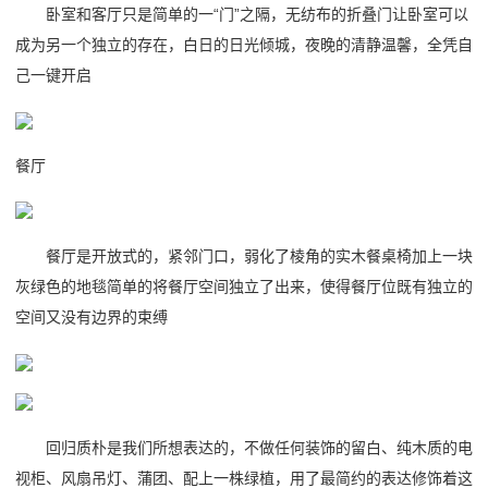
卧室和客厅只是简单的一“门”之隔，无纺布的折叠门让卧室可以
成为另一个独立的存在，白日的日光倾城，夜晚的清静温馨，全凭自
己一键开启
餐厅
餐厅是开放式的，紧邻门口，弱化了棱角的实木餐桌椅加上一块
灰绿色的地毯简单的将餐厅空间独立了出来，使得餐厅位既有独立的
空间又没有边界的束缚
回归质朴是我们所想表达的，不做任何装饰的留白、纯木质的电
视柜、风扇吊灯、蒲团、配上一株绿植，用了最简约的表达修饰着这